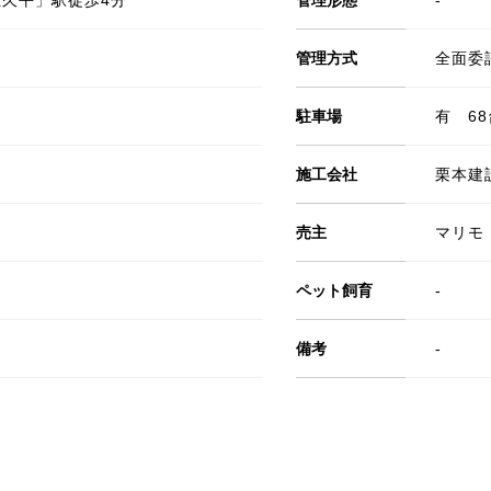
久平」駅徒歩4分
管理形態
-
管理方式
全面委
駐車場
有 68
施工会社
栗本建
売主
マリモ
ペット飼育
-
備考
-