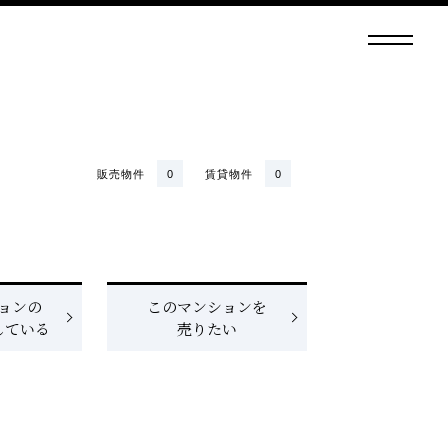
販売物件
0
賃貸物件
0
ョンの
このマンションを
している
売りたい