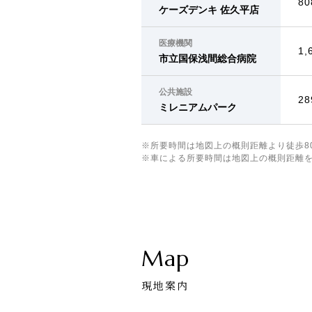
8
ケーズデンキ 佐久平店
医療機関
1
市立国保浅間総合病院
公共施設
2
ミレニアムパーク
※所要時間は地図上の概則距離より徒歩8
※車による所要時間は地図上の概則距離を
Map
現地案内