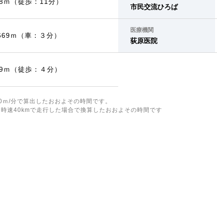
08ｍ（徒歩：11分）
市民交流ひろば
医療機関
,669ｍ（車：３分）
荻原医院
89ｍ（徒歩：４分）
0ｍ/分で算出したおおよその時間です。
時速40kmで走行した場合で換算したおおよその時間です