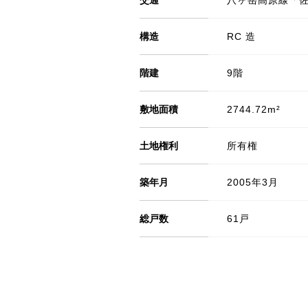
交通
八ヶ岳高原線「佐
構造
RC 造
階建
9階
敷地面積
2744.72m²
土地権利
所有権
築年月
2005年3月
総戸数
61戸