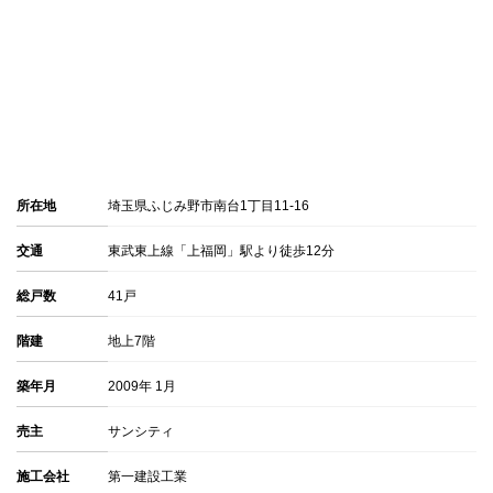
所在地
埼玉県ふじみ野市南台1丁目11-16
交通
東武東上線「上福岡」駅より徒歩12分
総戸数
41戸
階建
地上7階
築年月
2009年 1月
売主
サンシティ
施工会社
第一建設工業