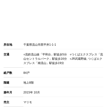
所在地
千葉県流山市西平井1-1-1
交通
○流鉄流山線「平和台」駅徒歩5分 ○つくばエクスプレス「流
山セントラルパーク」駅徒歩16分 ○JR武蔵野線, つくばエク
スプレス「南流山」駅徒歩19分
総戸数
84戸
階建
地上8階
築年月
2015年 10月
売主
マリモ