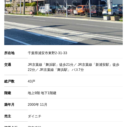
所在地
千葉県浦安市東野2-31-33
交通
JR京葉線「舞浜駅」徒歩21分／ JR京葉線「新浦安駅」徒歩
22分／ JR京葉線「舞浜駅」 バス7分
総戸数
43戸
階建
地上9階 地下1階建
築年月
2000年 11月
売主
ダイニチ