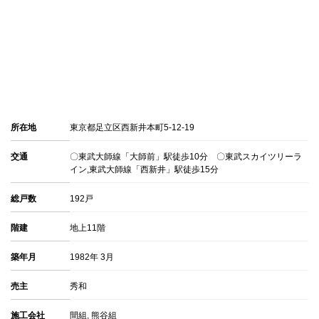
所在地
東京都足立区西新井本町5-12-19
交通
〇東武大師線「大師前」駅徒歩10分 〇東武スカイツリーラ
イン,東武大師線「西新井」駅徒歩15分
総戸数
192戸
階建
地上11階
築年月
1982年 3月
売主
秀和
施工会社
間組, 熊谷組