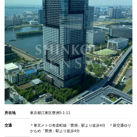
階建
地上48階 地下1階建
築年月
2021年 10月
売主
東急不動産株式会社・株式会社NIPPO・大成有楽不動産株式
会社・JR西日本プロパティーズ株式会社
施工会社
株式会社熊谷組首都圏支店
サンウッド三田パークサイドタワー
販売物件
0
賃貸物件
0