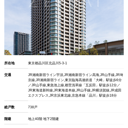
売主
三井不動産レジデンシャル,日本土地建物販売,大成建設,大和ハ
ウス工業,新日鉄興和不動産
施工会社
西松建設
ブランズタワー豊洲
販売物件
0
賃貸物件
0