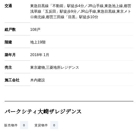
交通
東急目黒線「不動前」駅徒歩4分／JR山手線,東急池上線,都営
浅草線「五反田」駅徒歩9分／JR山手線,東急目黒線,東京メト
ロ南北線,都営三田線「目黒」駅徒歩10分
総戸数
108戸
階建
地上19階
築年月
2018年 1月
売主
東京建物,三菱地所レジデンス
施工会社
木内建設
パークシティ大崎ザレジデンス
販売物件
0
賃貸物件
0