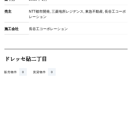
売主
NTT都市開発, 三菱地所レジデンス, 東急不動産, 長谷工コーポ
レーション
施工会社
長谷工コーポレーション
ドレッセ砧二丁目
販売物件
0
賃貸物件
0