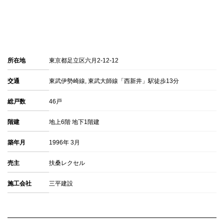
所在地
東京都足立区六月2-12-12
交通
東武伊勢崎線, 東武大師線「西新井」駅徒歩13分
総戸数
46戸
階建
地上6階 地下1階建
築年月
1996年 3月
売主
扶桑レクセル
施工会社
三平建設