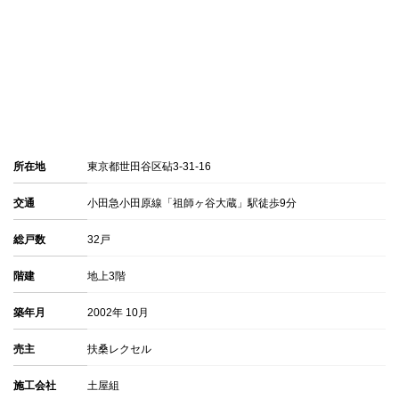
所在地
東京都世田谷区砧3-31-16
交通
小田急小田原線「祖師ヶ谷大蔵」駅徒歩9分
総戸数
32戸
階建
地上3階
築年月
2002年 10月
売主
扶桑レクセル
施工会社
土屋組