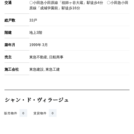
交通
〇小田急小田原線「祖師ヶ谷大蔵」駅徒歩4分 〇小田急小田
原線「成城学園前」駅徒歩16分
総戸数
33戸
階建
地上3階
築年月
1999年 3月
売主
東急不動産, 日航商事
施工会社
東急建設, 東急工建
シャン・ド・ヴィラージュ
販売物件
0
賃貸物件
0