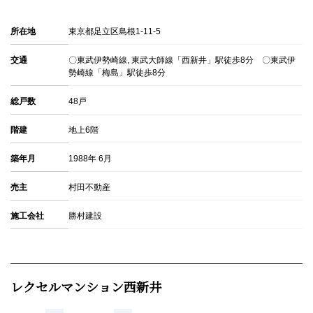
所在地
東京都足立区島根1-11-5
交通
〇東武伊勢崎線, 東武大師線「西新井」駅徒歩8分 〇東武伊
勢崎線「梅島」駅徒歩8分
総戸数
48戸
階建
地上6階
築年月
1988年 6月
売主
村田不動産
施工会社
勝村建設
レクセルマンション西新井