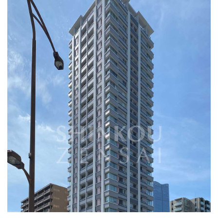
交通
都営大江戸線「赤羽橋」駅 徒歩1分、都営三田線「芝公園駅」
徒歩7分、東京メトロ南北線「麻布十番駅」徒歩10分
総戸数
105戸
階建
地上25階 地下1階建
築年月
2005年 11月
売主
株式会社サンウッド
施工会社
清水建設株式会社
パークタワーグランスカイ
販売物件
0
賃貸物件
0