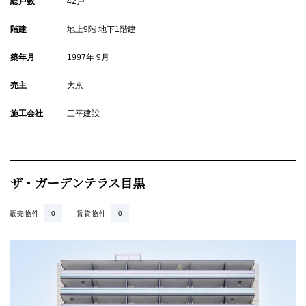
総戸数
42戸
階建
地上9階 地下1階建
築年月
1997年 9月
売主
大京
施工会社
三平建設
ザ・ガーデンテラス目黒
販売物件
0
賃貸物件
0