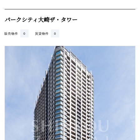
所在地
東京都品川区北品川5-3-1
交通
JR湘南新宿ライン宇須,JR湘南新宿ライン高海,JR山手線,JR埼
京線,JR湘南新宿ライン,東京臨海高速鉄道「大崎」駅徒歩6分
／JR山手線,東急池上線,都営浅草線「五反田」駅徒歩12分／
JR東海道新幹線,JR東海道本線,JR山手線,JR横須賀線,JR成田
エクスプレス,JR京浜東北線,京急本線「品川」駅徒歩18分
総戸数
738戸
階建
地上40階 地下2階建
築年月
2015年 5月