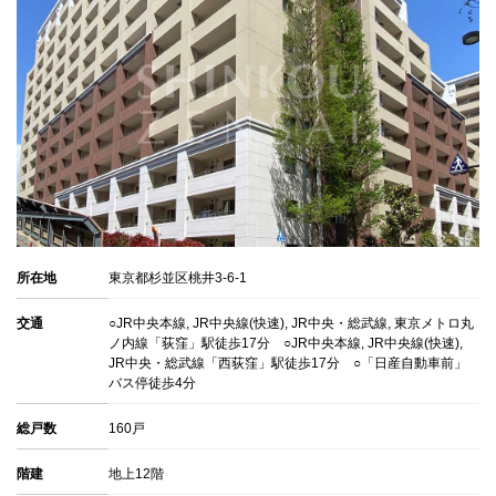
所在地
東京都杉並区桃井3-6-1
交通
○JR中央本線, JR中央線(快速), JR中央・総武線, 東京メトロ丸
ノ内線「荻窪」駅徒歩17分 ○JR中央本線, JR中央線(快速),
JR中央・総武線「西荻窪」駅徒歩17分 ○「日産自動車前」
バス停徒歩4分
総戸数
160戸
階建
地上12階