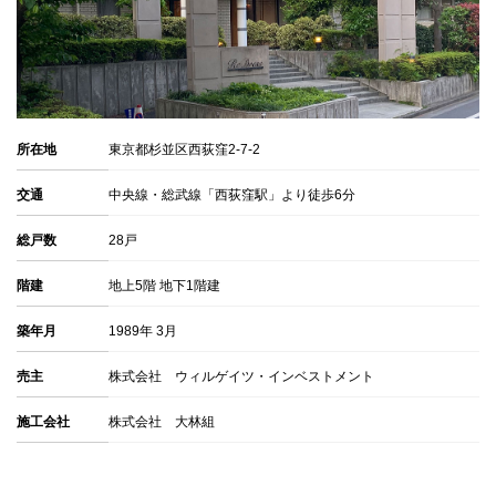
所在地
東京都杉並区西荻窪2-7-2
交通
中央線・総武線「西荻窪駅」より徒歩6分
総戸数
28戸
階建
地上5階 地下1階建
築年月
1989年 3月
売主
株式会社 ウィルゲイツ・インベストメント
施工会社
株式会社 大林組