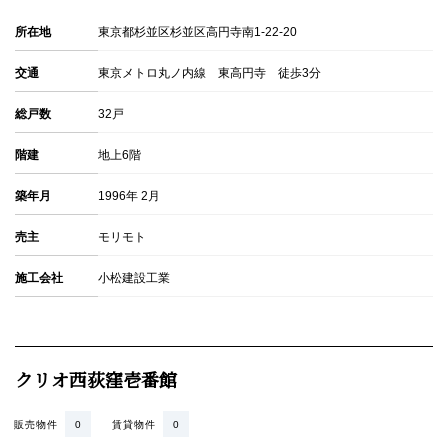
所在地
東京都杉並区杉並区高円寺南1-22-20
交通
東京メトロ丸ノ内線 東高円寺 徒歩3分
総戸数
32戸
階建
地上6階
築年月
1996年 2月
売主
モリモト
施工会社
小松建設工業
クリオ西荻窪壱番館
販売物件
0
賃貸物件
0