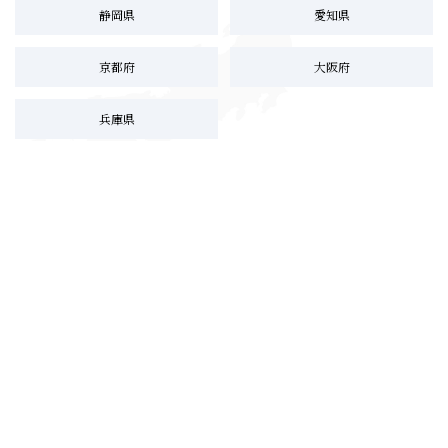
静岡県
愛知県
京都府
大阪府
兵庫県
2
市区町村 / 沿線・最寄り駅からも
お探しいただけます。
市区町村から探す
沿線・最寄り駅から探す
沿線を選択