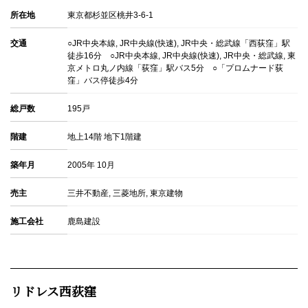
所在地
東京都杉並区桃井3-6-1
交通
○JR中央本線, JR中央線(快速), JR中央・総武線「西荻窪」駅
徒歩16分 ○JR中央本線, JR中央線(快速), JR中央・総武線, 東
京メトロ丸ノ内線「荻窪」駅バス5分 ○「プロムナード荻
窪」バス停徒歩4分
総戸数
195戸
階建
地上14階 地下1階建
築年月
2005年 10月
売主
三井不動産, 三菱地所, 東京建物
施工会社
鹿島建設
リドレス西荻窪