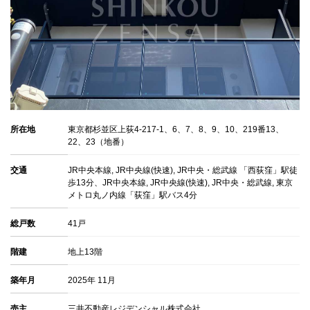
所在地
東京都杉並区上荻4-217-1、6、7、8、9、10、219番13、
22、23（地番）
交通
JR中央本線, JR中央線(快速), JR中央・総武線 「西荻窪」駅徒
歩13分、JR中央本線, JR中央線(快速), JR中央・総武線, 東京
メトロ丸ノ内線「荻窪」駅バス4分
総戸数
41戸
階建
地上13階
築年月
2025年 11月
売主
三井不動産レジデンシャル株式会社