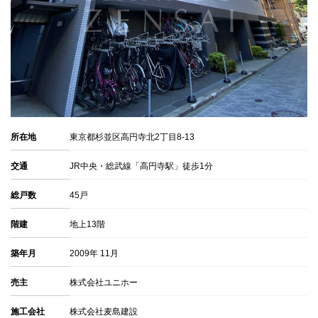
所在地
東京都杉並区高円寺北2丁目8-13
交通
JR中央・総武線「高円寺駅」徒歩1分
総戸数
45戸
階建
地上13階
築年月
2009年 11月
売主
株式会社ユニホー
施工会社
株式会社麦島建設