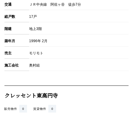
交通
ＪＲ中央線 阿佐ヶ谷 徒歩7分
総戸数
17戸
階建
地上3階
築年月
1996年 2月
売主
モリモト
施工会社
奥村組
クレッセント東高円寺
販売物件
0
賃貸物件
0