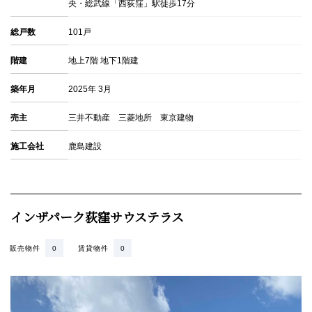
央・総武線「西荻窪」駅徒歩17分
総戸数
101戸
階建
地上7階 地下1階建
築年月
2025年 3月
売主
三井不動産 三菱地所 東京建物
施工会社
鹿島建設
インザパーク荻窪サウステラス
販売物件
0
賃貸物件
0