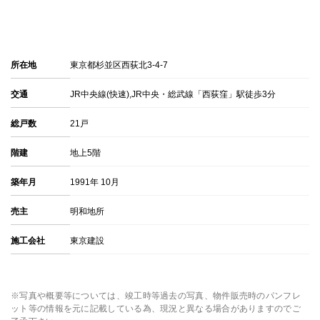
所在地
東京都杉並区西荻北3-4-7
交通
JR中央線(快速),JR中央・総武線「西荻窪」駅徒歩3分
総戸数
21戸
階建
地上5階
築年月
1991年 10月
売主
明和地所
施工会社
東京建設
※写真や概要等については、竣工時等過去の写真、物件販売時のパンフレ
ット等の情報を元に記載している為、現況と異なる場合がありますのでご