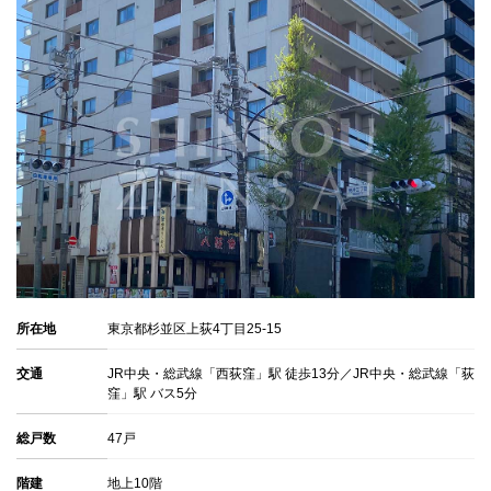
所在地
東京都杉並区上荻4丁目25-15
交通
JR中央・総武線「西荻窪」駅 徒歩13分／JR中央・総武線「荻
窪」駅 バス5分
総戸数
47戸
階建
地上10階