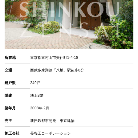
所在地
東京都東村山市美住町1-4-18
交通
西武多摩湖線「八坂」駅徒歩8分
総戸数
249戸
階建
地上8階
築年月
2008年 2月
売主
新日鉄都市開発、東京建物
施工会社
長谷工コーポレーション