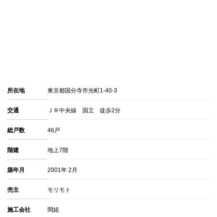
所在地
東京都国分寺市光町1-40-3
交通
ＪＲ中央線 国立 徒歩2分
総戸数
46戸
階建
地上7階
築年月
2001年 2月
売主
モリモト
施工会社
間組