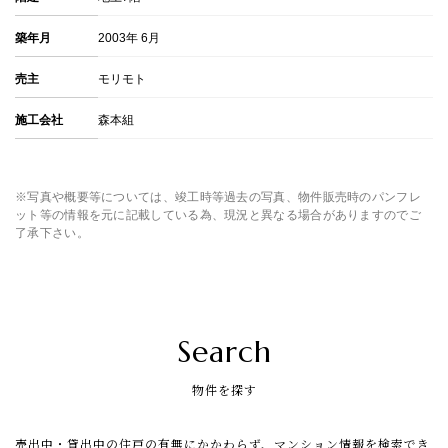
築年月
2003年 6月
売主
モリモト
施工会社
森本組
※写真や概要等については、竣工時等過去の写真、物件販売時のパンフレ
ット等の情報を元に記載している為、現況と異なる場合がありますのでご
了承下さい。
Search
物件を探す
売出中・貸出中の住戸の有無にかかわらず、マンション情報を検索でき