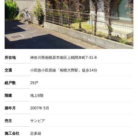
所在地
神奈川県相模原市南区上鶴間本町7-31-8
交通
小田急小田原線「相模大野駅」徒歩14分
総戸数
29戸
階建
地上6階
築年月
2007年 5月
売主
サンピア
施工会社
志多組