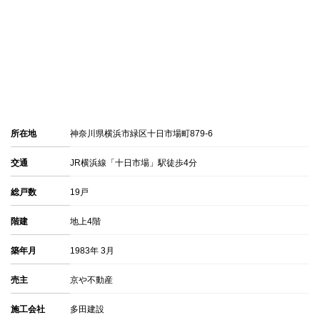
所在地
神奈川県横浜市緑区十日市場町879-6
交通
JR横浜線「十日市場」駅徒歩4分
総戸数
19戸
階建
地上4階
築年月
1983年 3月
売主
京や不動産
施工会社
多田建設