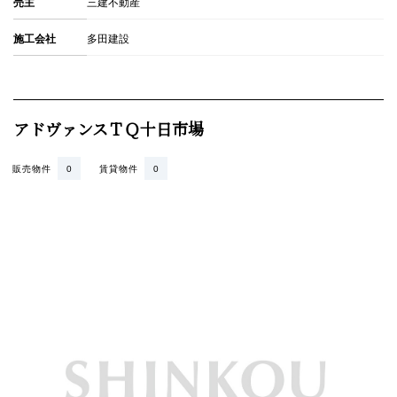
売主
三建不動産
施工会社
多田建設
アドヴァンスＴＱ十日市場
販売物件
0
賃貸物件
0