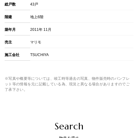
総戸数
43戸
階建
地上6階
築年月
2011年 11月
売主
マリモ
施工会社
TSUCHIYA
※写真や概要等については、竣工時等過去の写真、物件販売時のパンフレ
ット等の情報を元に記載している為、現況と異なる場合がありますのでご
了承下さい。
Search
物件を探す