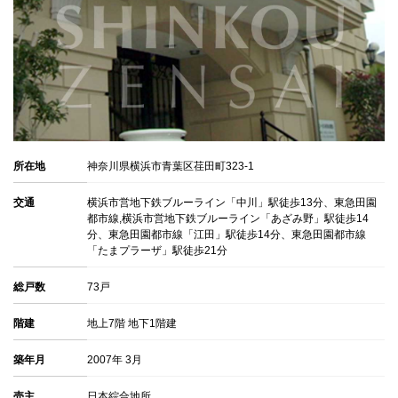
所在地
神奈川県横浜市青葉区荏田町323-1
交通
横浜市営地下鉄ブルーライン「中川」駅徒歩13分、東急田園
都市線,横浜市営地下鉄ブルーライン「あざみ野」駅徒歩14
分、東急田園都市線「江田」駅徒歩14分、東急田園都市線
「たまプラーザ」駅徒歩21分
総戸数
73戸
階建
地上7階 地下1階建
築年月
2007年 3月
売主
日本綜合地所