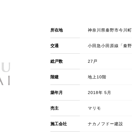
所在地
神奈川県秦野市今川町1
交通
小田急小田原線「秦野
総戸数
27戸
階建
地上10階
築年月
2018年 5月
売主
マリモ
施工会社
ナカノフドー建設