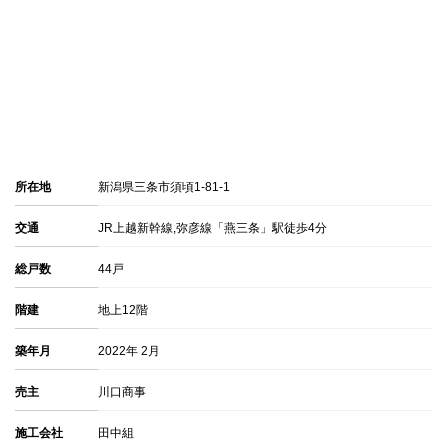
所在地
新潟県三条市須頃1-81-1
交通
JR上越新幹線,弥彦線「燕三条」駅徒歩4分
総戸数
44戸
階建
地上12階
築年月
2022年 2月
売主
川口商事
施工会社
田中組