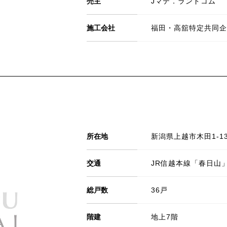
売主
Jマテ．ランドコム
施工会社
福田・高舘特定共同企
所在地
新潟県上越市木田1-13
交通
JR信越本線「春日山
総戸数
36戸
階建
地上7階