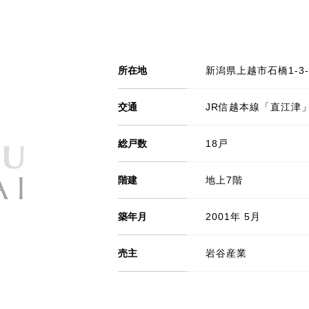
所在地
新潟県上越市石橋1-3-
交通
JR信越本線「直江津
総戸数
18戸
階建
地上7階
築年月
2001年 5月
売主
岩谷産業