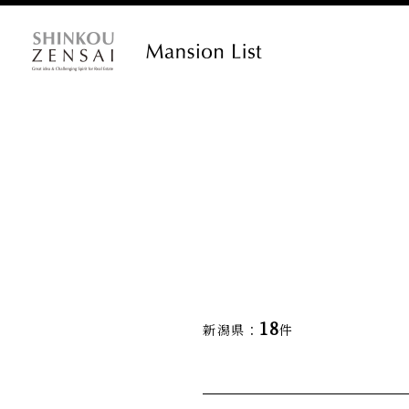
18
新潟県：
件