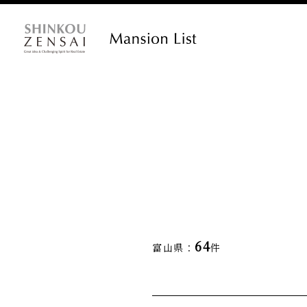
64
富山県：
件