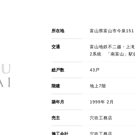
所在地
富山県富山市今泉151
交通
富山地鉄不二越・上滝
2系統 「南富山」駅
総戸数
43戸
階建
地上7階
築年月
1999年 2月
売主
穴吹工務店
施工会社
穴吹工務店