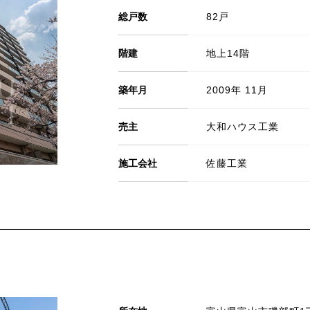
総戸数
82戸
階建
地上14階
築年月
2009年 11月
売主
大和ハウス工業
施工会社
佐藤工業