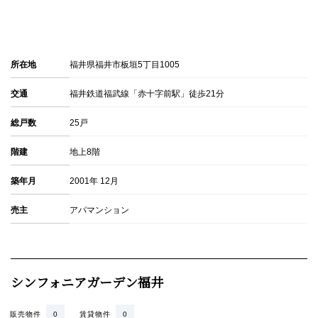
所在地
福井県福井市板垣5丁目1005
交通
福井鉄道福武線「赤十字前駅」徒歩21分
総戸数
25戸
階建
地上8階
築年月
2001年 12月
売主
アパマンション
シンフォニアガーデン福井
販売物件
0
賃貸物件
0