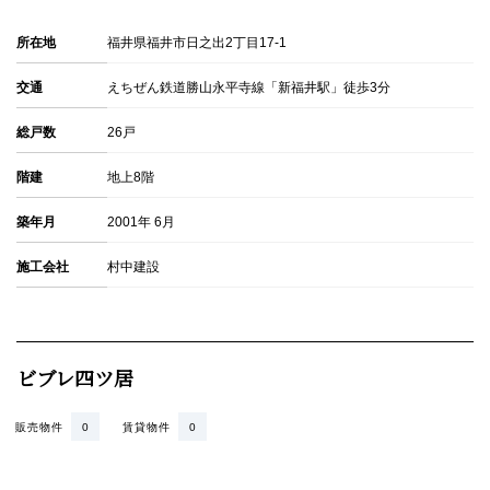
所在地
福井県福井市日之出2丁目17-1
交通
えちぜん鉄道勝山永平寺線「新福井駅」徒歩3分
総戸数
26戸
階建
地上8階
築年月
2001年 6月
施工会社
村中建設
ビブレ四ツ居
販売物件
0
賃貸物件
0