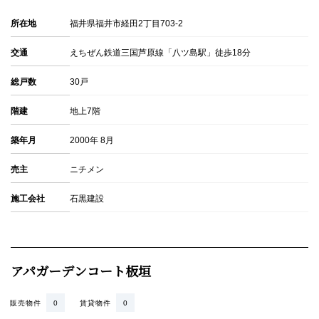
所在地
福井県福井市経田2丁目703-2
交通
えちぜん鉄道三国芦原線「八ツ島駅」徒歩18分
総戸数
30戸
階建
地上7階
築年月
2000年 8月
売主
ニチメン
施工会社
石黒建設
アパガーデンコート板垣
販売物件
0
賃貸物件
0