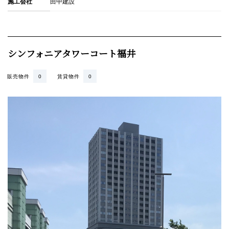
施工会社
田中建設
シンフォニアタワーコート福井
販売物件
0
賃貸物件
0