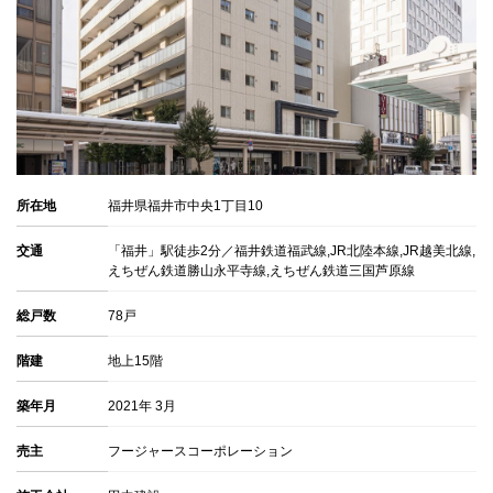
所在地
福井県福井市中央1丁目10
交通
「福井」駅徒歩2分／福井鉄道福武線,JR北陸本線,JR越美北線,
えちぜん鉄道勝山永平寺線,えちぜん鉄道三国芦原線
総戸数
78戸
階建
地上15階
築年月
2021年 3月
売主
フージャースコーポレーション