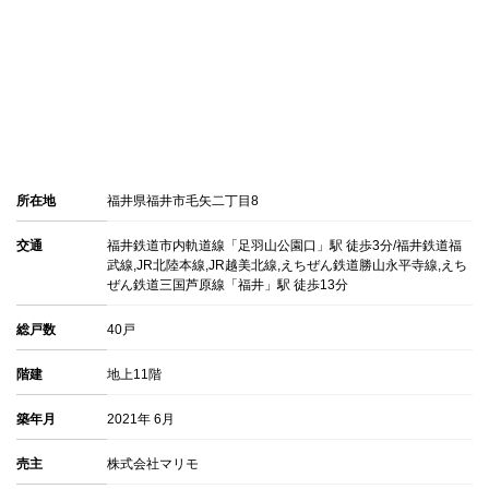
所在地
福井県福井市毛矢二丁目8
交通
福井鉄道市内軌道線「足羽山公園口」駅 徒歩3分/福井鉄道福
武線,JR北陸本線,JR越美北線,えちぜん鉄道勝山永平寺線,えち
ぜん鉄道三国芦原線「福井」駅 徒歩13分
総戸数
40戸
階建
地上11階
築年月
2021年 6月
売主
株式会社マリモ