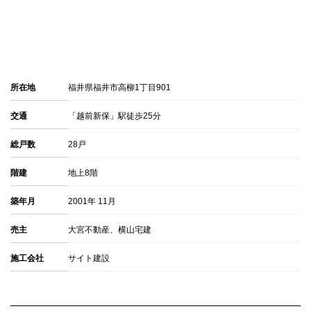
所在地
福井県福井市高柳1丁目901
交通
「越前新保」駅徒歩25分
総戸数
28戸
階建
地上8階
築年月
2001年 11月
売主
大宮不動産、横山宅建
施工会社
サイト建設