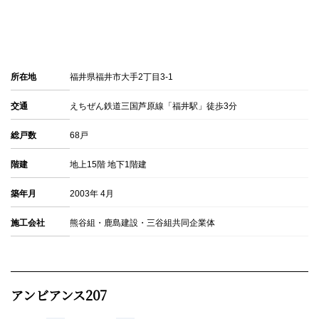
所在地
福井県福井市大手2丁目3-1
交通
えちぜん鉄道三国芦原線「福井駅」徒歩3分
総戸数
68戸
階建
地上15階 地下1階建
築年月
2003年 4月
施工会社
熊谷組・鹿島建設・三谷組共同企業体
アンビアンス207