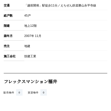
交通
「越前開発」駅徒歩11分／えちぜん鉄道勝山永平寺線
総戸数
45戸
階建
地上12階
築年月
2007年 11月
売主
地建
施工会社
技建工業
フレックスマンション福井
販売物件
0
賃貸物件
0