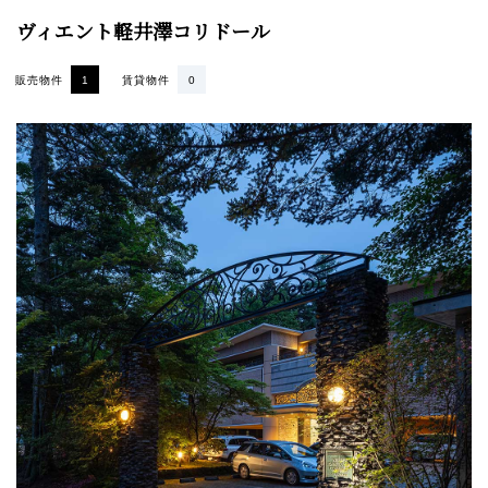
ヴィエント軽井澤コリドール
販売物件
1
賃貸物件
0