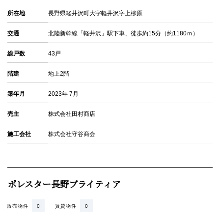
所在地
長野県軽井沢町大字軽井沢字上柳原
交通
北陸新幹線「軽井沢」駅下車、徒歩約15分（約1180ｍ）
総戸数
43戸
階建
地上2階
築年月
2023年 7月
売主
株式会社田村商店
施工会社
株式会社守谷商会
ポレスター長野ブライティア
販売物件
0
賃貸物件
0