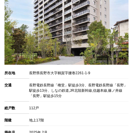
所在地
長野県長野市大字鶴賀字腰巻2261-1-9
交通
長野電鉄長野線「権堂」駅徒歩3分、長野電鉄長野線「長野」
駅徒歩13分、しなの鉄道,JR北陸新幹線,信越本線,篠ノ井線
「長野」駅徒歩15分
総戸数
112戸
階建
地上17階
築年月
2025年 2月