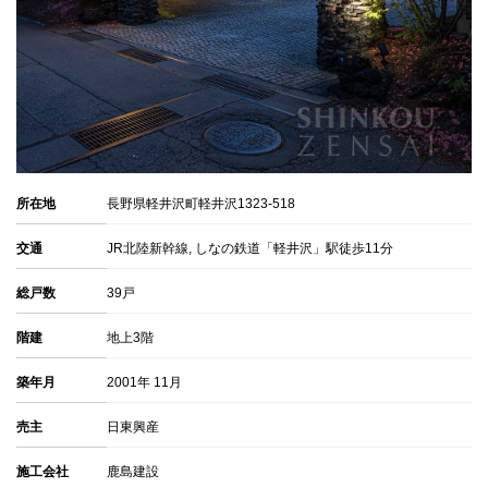
所在地
長野県軽井沢町軽井沢1323-518
交通
JR北陸新幹線, しなの鉄道「軽井沢」駅徒歩11分
総戸数
39戸
階建
地上3階
築年月
2001年 11月
売主
日東興産
施工会社
鹿島建設