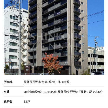
所在地
長野県長野市七瀬2番29、他（地番）
交通
JR北陸新幹線,しなの鉄道,長野電鉄長野線「長野」駅徒歩6分
総戸数
33戸