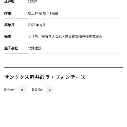
総戸数
109戸
階建
地上14階 地下1階建
築年月
2021年 4月
売主
マリモ、南石堂Ａ-1地区優良建築物整備事業組合
施工会社
北野建設
サンクタス軽井沢ラ・フォンテーヌ
販売物件
0
賃貸物件
0