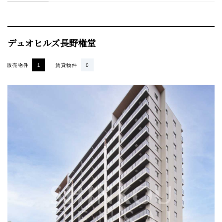
デュオヒルズ長野権堂
販売物件
1
賃貸物件
0