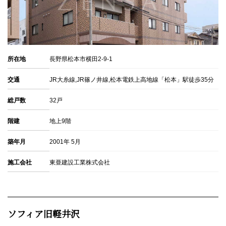
所在地
長野県松本市横田2-9-1
交通
JR大糸線,JR篠ノ井線,松本電鉄上高地線「松本」駅徒歩35分
総戸数
32戸
階建
地上9階
築年月
2001年 5月
施工会社
東亜建設工業株式会社
ソフィア旧軽井沢