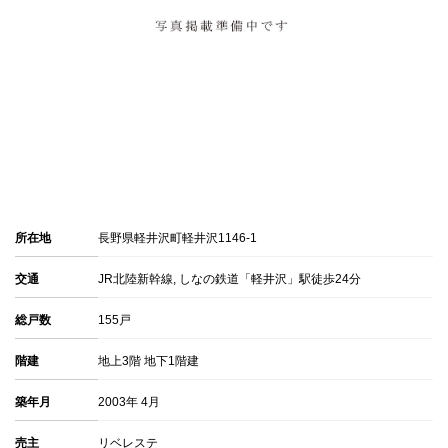
所在地
長野県軽井沢町軽井沢1146-1
交通
JR北陸新幹線, しなの鉄道「軽井沢」駅徒歩24分
総戸数
155戸
階建
地上3階 地下1階建
築年月
2003年 4月
売主
リベレステ