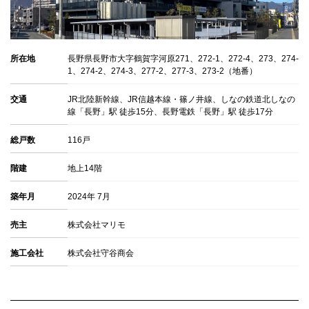
所在地
長野県長野市大字鶴賀字河原271、272-1、272-4、273、274-
1、274-2、274-3、277-2、277-3、273-2（地番）
交通
JR北陸新幹線、JR信越本線・篠ノ井線、しなの鉄道北しなの
線「長野」駅 徒歩15分、長野電鉄「長野」駅 徒歩17分
総戸数
116戸
階建
地上14階
築年月
2024年 7月
売主
株式会社マリモ
施工会社
株式会社守谷商会