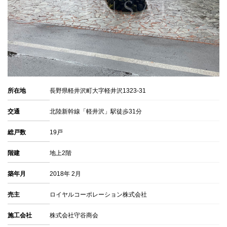
所在地
長野県軽井沢町大字軽井沢1323-31
交通
北陸新幹線「軽井沢」駅徒歩31分
総戸数
19戸
階建
地上2階
築年月
2018年 2月
売主
ロイヤルコーポレーション株式会社
施工会社
株式会社守谷商会