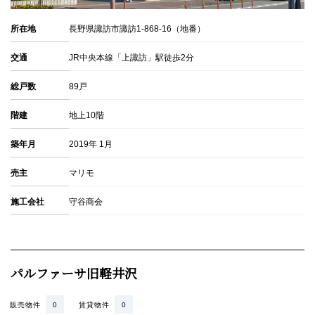
所在地
長野県諏訪市諏訪1-868-16（地番）
交通
JR中央本線「上諏訪」駅徒歩2分
総戸数
89戸
階建
地上10階
築年月
2019年 1月
売主
マリモ
施工会社
守谷商会
パルファーサ旧軽井沢
販売物件
0
賃貸物件
0