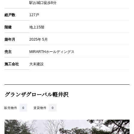
駅お城口徒歩8分
総戸数
127戸
階建
地上15階
築年月
2025年 5月
売主
MIRARTHホールディングス
施工会社
大末建設
グランザグローバル軽井沢
販売物件
0
賃貸物件
0