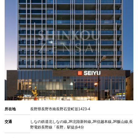
所在地
長野県長野市南長野石堂町並1423-4
交通
しなの鉄道北しなの線,JR北陸新幹線,JR信越本線,JR飯山線,長
野電鉄長野線「長野」駅徒歩4分