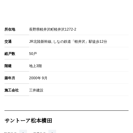
所在地
長野県軽井沢町軽井沢1272-2
交通
JR北陸新幹線, しなの鉄道「軽井沢」駅徒歩12分
総戸数
50戸
階建
地上3階
築年月
2000年 9月
施工会社
三井建設
サントーア松本横田