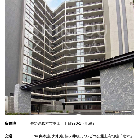
所在地
長野県松本市本庄一丁目990-1（地番）
交通
JR中央本線, 大糸線, 篠ノ井線, アルピコ交通上高地線「松本」