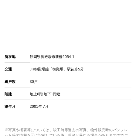
所在地
静岡県御殿場市新橋2054-1
交通
JR御殿場線「御殿場」駅徒歩5分
総戸数
30戸
階建
地上6階 地下1階建
築年月
2001年 7月
※写真や概要等については、竣工時等過去の写真、物件販売時のパンフレ
ット等の情報を元に記載している為、現況と異なる場合がありますのでご