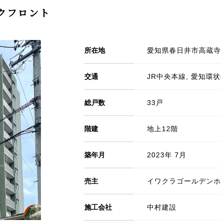
クフロント
所在地
愛知県春日井市高蔵寺町
交通
JR中央本線, 愛知環
総戸数
33戸
階建
地上12階
築年月
2023年 7月
売主
イワクラゴールデンホ
施工会社
中村建設