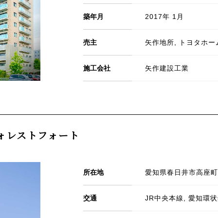
築年月
2017年 1月
売主
矢作地所, トヨタホー
施工会社
矢作建設工業
ォレストフォート
所在地
愛知県春日井市高座町字
交通
JR中央本線, 愛知環