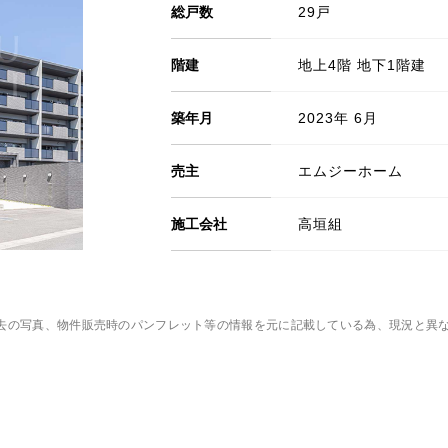
総戸数
29戸
階建
地上4階 地下1階建
築年月
2023年 6月
売主
エムジーホーム
施工会社
高垣組
去の写真、物件販売時のパンフレット等の情報を元に記載している為、現況と異