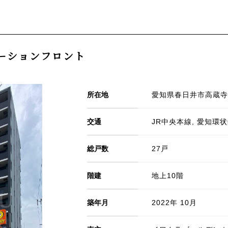
ーションフロント
所在地
愛知県春日井市高蔵寺町北
交通
JR中央本線, 愛知環
総戸数
27戸
階建
地上10階
築年月
2022年 10月