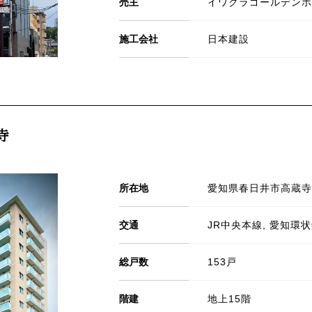
売主
イワクラゴールデンホ
施工会社
日本建設
寺
所在地
愛知県春日井市高蔵寺町
交通
JR中央本線, 愛知環
総戸数
153戸
階建
地上15階