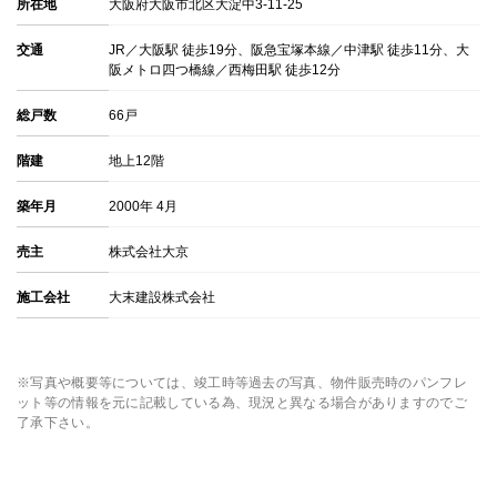
所在地
大阪府大阪市北区大淀中3-11-25
交通
JR／大阪駅 徒歩19分、阪急宝塚本線／中津駅 徒歩11分、大
阪メトロ四つ橋線／西梅田駅 徒歩12分
総戸数
66戸
階建
地上12階
築年月
2000年 4月
売主
株式会社大京
施工会社
大末建設株式会社
※写真や概要等については、竣工時等過去の写真、物件販売時のパンフレ
ット等の情報を元に記載している為、現況と異なる場合がありますのでご
了承下さい。