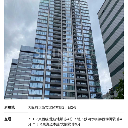
所在地
大阪府大阪市北区堂島2丁目2-8
交通
＊ＪＲ東西線/北新地駅 歩4分 ＊地下鉄四つ橋線/西梅田駅 歩4
分 ＊ＪＲ東海道本線/大阪駅 歩9分