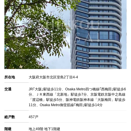
所在地
大阪府大阪市北区堂島2丁目4-4
交通
JR｢大阪｣駅徒歩11分、Osaka Metro四つ橋線｢西梅田｣駅徒歩6
分、ＪＲ東西線「北新地」駅徒歩7分、京阪電鉄京阪中之島線
「渡辺橋」駅徒歩5分、阪神電鉄阪神本線「大阪梅田」駅徒歩
11分、Osaka Metro御堂筋線｢梅田｣駅徒歩14分
総戸数
457戸
階建
地上49階 地下1階建