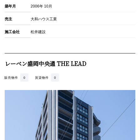
築年月
2006年 10月
売主
大和ハウス工業
施工会社
松井建設
レーベン盛岡中央通 THE LEAD
販売物件
0
賃貸物件
0