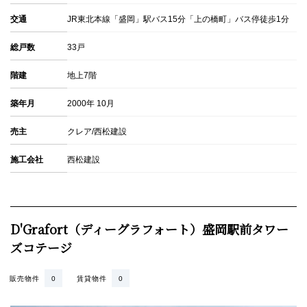
交通
JR東北本線「盛岡」駅バス15分「上の橋町」バス停徒歩1分
総戸数
33戸
階建
地上7階
築年月
2000年 10月
売主
クレア/西松建設
施工会社
西松建設
D'Grafort（ディーグラフォート）盛岡駅前タワー
ズコテージ
販売物件
0
賃貸物件
0