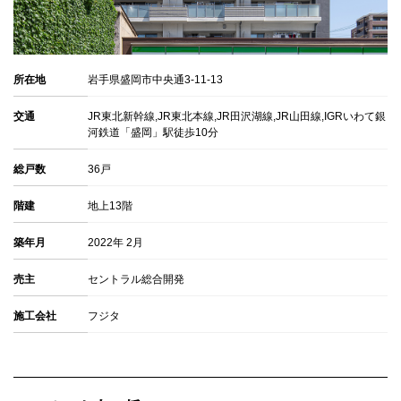
所在地
岩手県盛岡市中央通3-11-13
交通
JR東北新幹線,JR東北本線,JR田沢湖線,JR山田線,IGRいわて銀
河鉄道「盛岡」駅徒歩10分
総戸数
36戸
階建
地上13階
築年月
2022年 2月
売主
セントラル総合開発
施工会社
フジタ