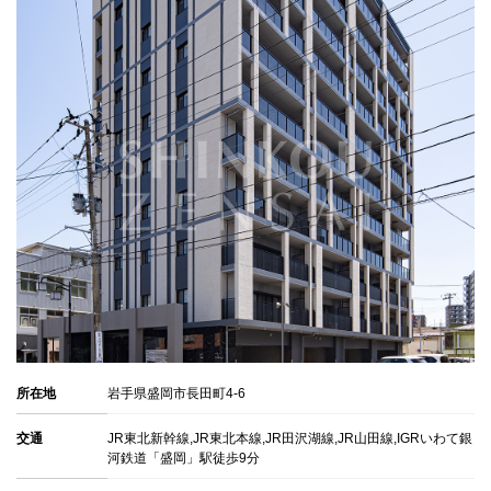
所在地
岩手県盛岡市長田町4-6
交通
JR東北新幹線,JR東北本線,JR田沢湖線,JR山田線,IGRいわて銀
河鉄道「盛岡」駅徒歩9分