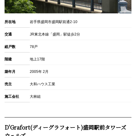
所在地
岩手県盛岡市盛岡駅前通2-10
交通
JR東北本線「盛岡」駅徒歩2分
総戸数
78戸
階建
地上17階
築年月
2005年 2月
売主
大和ハウス工業
施工会社
大林組
D'Grafort(ディーグラフォート)盛岡駅前タワーズ
ウェルズ