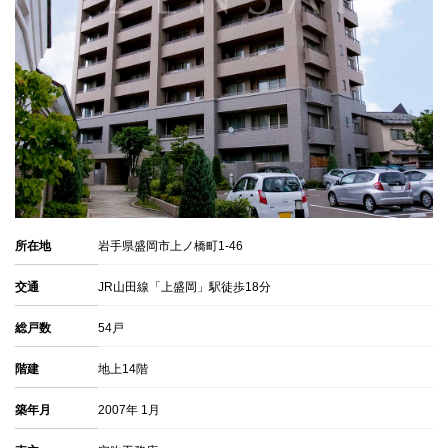
所在地
岩手県盛岡市上ノ橋町1-46
交通
JR山田線「上盛岡」駅徒歩18分
総戸数
54戸
階建
地上14階
築年月
2007年 1月