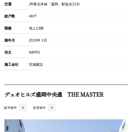
交通
JR東北本線「盛岡」駅徒歩12分
総戸数
48戸
階建
地上13階
築年月
2019年 2月
売主
NIPPO
施工会社
宮城建設
デュオヒルズ盛岡中央通 THE MASTER
販売物件
0
賃貸物件
0