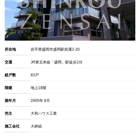
所在地
岩手県盛岡市盛岡駅前通2-20
交通
JR東北本線「盛岡」駅徒歩2分
総戸数
83戸
階建
地上18階
築年月
2005年 8月
売主
大和ハウス工業
施工会社
大林組