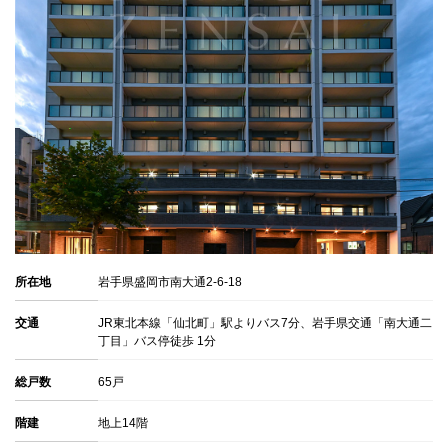
所在地
岩手県盛岡市南大通2-6-18
交通
JR東北本線「仙北町」駅よりバス7分、岩手県交通「南大通二
丁目」バス停徒歩 1分
総戸数
65戸
階建
地上14階