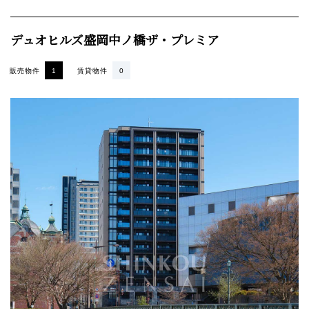
デュオヒルズ盛岡中ノ橋ザ・プレミア
販売物件
1
賃貸物件
0