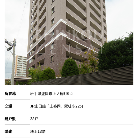
所在地
岩手県盛岡市上ノ橋町6-5
交通
JR山田線「上盛岡」駅徒歩22分
総戸数
38戸
階建
地上13階