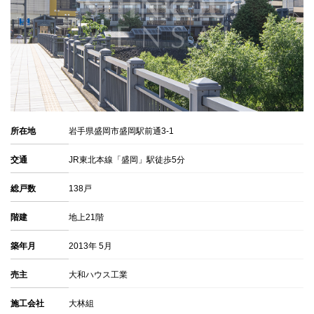
所在地
岩手県盛岡市盛岡駅前通3-1
交通
JR東北本線「盛岡」駅徒歩5分
総戸数
138戸
階建
地上21階
築年月
2013年 5月
売主
大和ハウス工業
施工会社
大林組