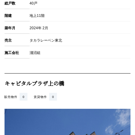
総戸数
40戸
階建
地上11階
築年月
2024年 2月
売主
タカラレーベン東北
施工会社
淺沼組
キャピタルプラザ上の橋
販売物件
0
賃貸物件
0