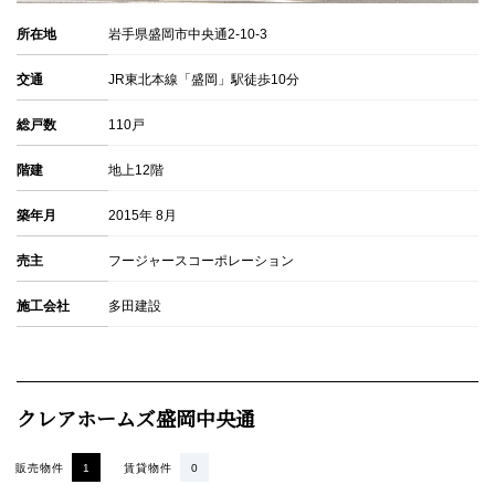
所在地
岩手県盛岡市中央通2-10-3
交通
JR東北本線「盛岡」駅徒歩10分
総戸数
110戸
階建
地上12階
築年月
2015年 8月
売主
フージャースコーポレーション
施工会社
多田建設
クレアホームズ盛岡中央通
販売物件
1
賃貸物件
0