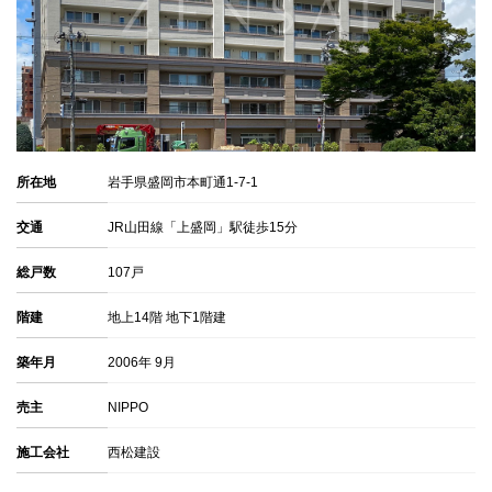
所在地
岩手県盛岡市本町通1-7-1
交通
JR山田線「上盛岡」駅徒歩15分
総戸数
107戸
階建
地上14階 地下1階建
築年月
2006年 9月
売主
NIPPO
施工会社
西松建設