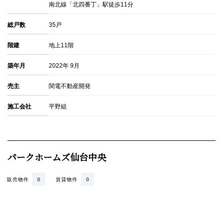
南北線「北四番丁」駅徒歩11分
総戸数
35戸
階建
地上11階
築年月
2022年 9月
売主
関電不動産開発
施工会社
平野組
パークホームズ仙台中央
販売物件
0
賃貸物件
0