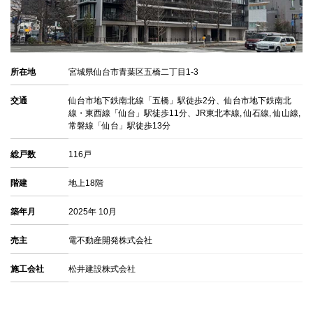
所在地
宮城県仙台市青葉区五橋二丁目1-3
交通
仙台市地下鉄南北線「五橋」駅徒歩2分、仙台市地下鉄南北
線・東西線「仙台」駅徒歩11分、JR東北本線, 仙石線, 仙山線,
常磐線「仙台」駅徒歩13分
総戸数
116戸
階建
地上18階
築年月
2025年 10月
売主
電不動産開発株式会社
施工会社
松井建設株式会社