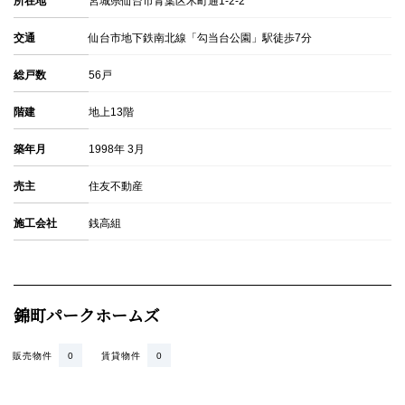
所在地
宮城県仙台市青葉区木町通1-2-2
交通
仙台市地下鉄南北線「勾当台公園」駅徒歩7分
総戸数
56戸
階建
地上13階
築年月
1998年 3月
売主
住友不動産
施工会社
銭高組
錦町パークホームズ
販売物件
0
賃貸物件
0