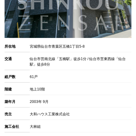
所在地
宮城県仙台市青葉区五橋1丁目5-8
交通
仙台市営南北線「五橋駅」徒歩1分 / 仙台市営東西線「仙台
駅」徒歩8分
総戸数
61戸
階建
地上10階
築年月
2003年 9月
売主
大和ハウス工業株式会社
施工会社
大林組