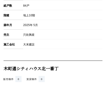
総戸数
84戸
階建
地上10階
築年月
2025年 5月
売主
穴吹興産
施工会社
大末建設
木町通シティハウス北一番丁
販売物件
0
賃貸物件
0