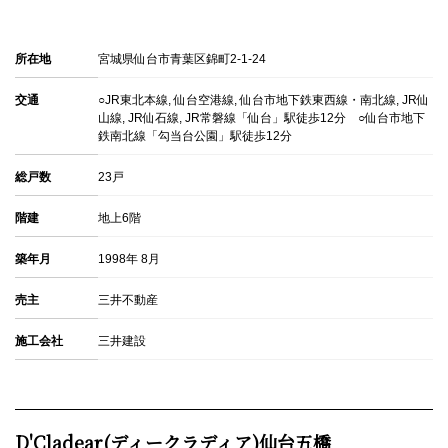
所在地
宮城県仙台市青葉区錦町2-1-24
交通
○JR東北本線, 仙台空港線, 仙台市地下鉄東西線・南北線, JR仙
山線, JR仙石線, JR常磐線「仙台」駅徒歩12分 ○仙台市地下
鉄南北線「勾当台公園」駅徒歩12分
総戸数
23戸
階建
地上6階
築年月
1998年 8月
売主
三井不動産
施工会社
三井建設
D'Cladear(ディークラディア)仙台五橋