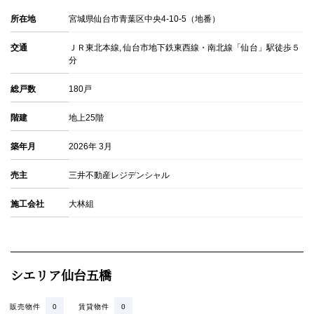
所在地
宮城県仙台市青葉区中央4-10-5（地番）
交通
ＪＲ東北本線, 仙台市地下鉄東西線・南北線「仙台」駅徒歩５
分
総戸数
180戸
階建
地上25階
築年月
2026年 3月
売主
三井不動産レジデンシャル
施工会社
大林組
シエリア仙台五橋
販売物件
0
賃貸物件
0