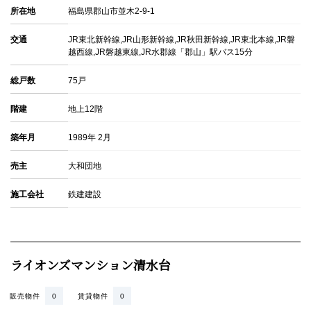
所在地
福島県郡山市並木2-9-1
交通
JR東北新幹線,JR山形新幹線,JR秋田新幹線,JR東北本線,JR磐
越西線,JR磐越東線,JR水郡線「郡山」駅バス15分
総戸数
75戸
階建
地上12階
築年月
1989年 2月
売主
大和団地
施工会社
鉄建建設
ライオンズマンション清水台
販売物件
0
賃貸物件
0