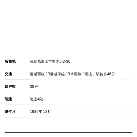
所在地
福島県郡山市並木5-3-36
交通
磐越西線,JR磐越東線,JR水郡線「郡山」駅徒歩46分
総戸数
38戸
階建
地上4階
築年月
1989年 12月