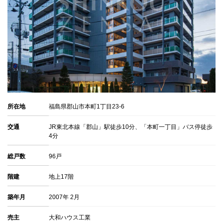
所在地
福島県郡山市本町1丁目23-6
交通
JR東北本線「郡山」駅徒歩10分、「本町一丁目」バス停徒歩
4分
総戸数
96戸
階建
地上17階
築年月
2007年 2月
売主
大和ハウス工業