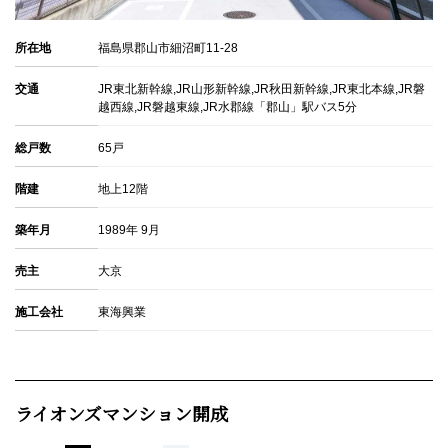
所在地
福島県郡山市細沼町11-28
交通
JR東北新幹線,JR山形新幹線,JR秋田新幹線,JR東北本線,JR磐
越西線,JR磐越東線,JR水郡線「郡山」駅バス5分
総戸数
65戸
階建
地上12階
築年月
1989年 9月
売主
大京
施工会社
東海興業
ライオンズマンション開成