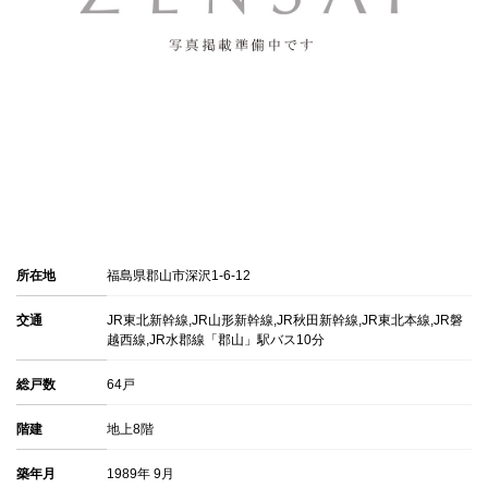
所在地
福島県郡山市深沢1-6-12
交通
JR東北新幹線,JR山形新幹線,JR秋田新幹線,JR東北本線,JR磐
越西線,JR水郡線「郡山」駅バス10分
総戸数
64戸
階建
地上8階
築年月
1989年 9月