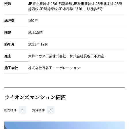
交通
JR東北新幹線,JR山形新幹線,JR秋田新幹線,JR東北本線,JR磐
越西線,JR磐越東線,JR水郡線「郡山」駅徒歩6分
総戸数
160戸
階建
地上15階
築年月
2021年 12月
売主
大和ハウス工業株式会社、株式会社長谷工不動産
施工会社
株式会社長谷工コーポレーション
ライオンズマンション細沼
販売物件
0
賃貸物件
0