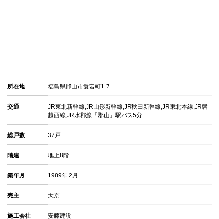
所在地
福島県郡山市愛宕町1-7
交通
JR東北新幹線,JR山形新幹線,JR秋田新幹線,JR東北本線,JR磐
越西線,JR水郡線「郡山」駅バス5分
総戸数
37戸
階建
地上8階
築年月
1989年 2月
売主
大京
施工会社
安藤建設