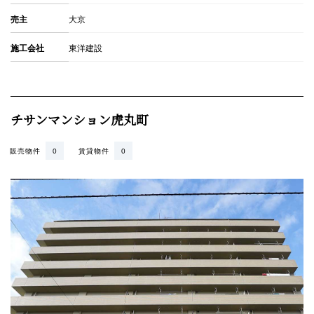
売主
大京
施工会社
東洋建設
チサンマンション虎丸町
販売物件
0
賃貸物件
0