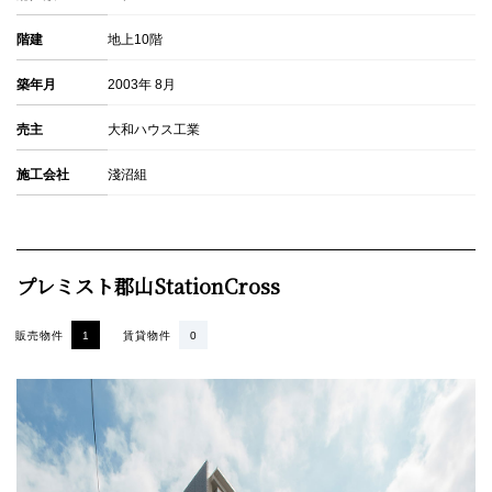
階建
地上10階
築年月
2003年 8月
売主
大和ハウス工業
施工会社
淺沼組
プレミスト郡山StationCross
販売物件
1
賃貸物件
0