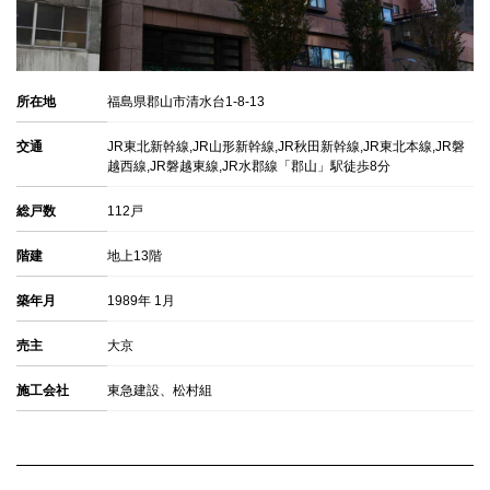
所在地
福島県郡山市清水台1-8-13
交通
JR東北新幹線,JR山形新幹線,JR秋田新幹線,JR東北本線,JR磐
越西線,JR磐越東線,JR水郡線「郡山」駅徒歩8分
総戸数
112戸
階建
地上13階
築年月
1989年 1月
売主
大京
施工会社
東急建設、松村組