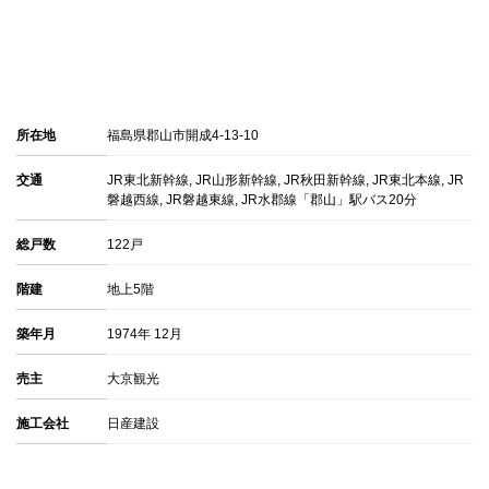
所在地
福島県郡山市開成4-13-10
交通
JR東北新幹線, JR山形新幹線, JR秋田新幹線, JR東北本線, JR
磐越西線, JR磐越東線, JR水郡線「郡山」駅バス20分
総戸数
122戸
階建
地上5階
築年月
1974年 12月
売主
大京観光
施工会社
日産建設