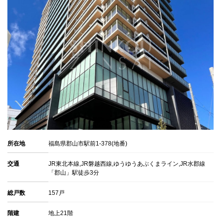
所在地
福島県郡山市駅前1-378(地番)
交通
JR東北本線,JR磐越西線,ゆうゆうあぶくまライン,JR水郡線
「郡山」駅徒歩3分
総戸数
157戸
階建
地上21階